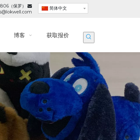
0-8806（保罗）

简体中文
es@lokwell.com
博客
获取报价